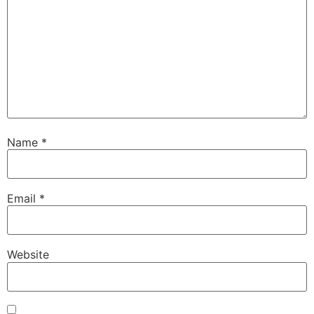
Name
*
Email
*
Website