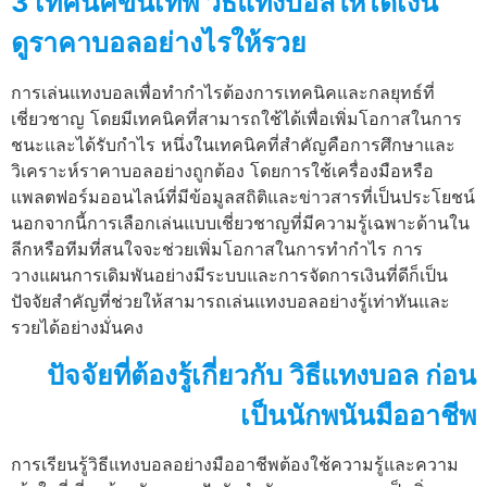
3 เทคนิคขั้นเทพ วิธีแทงบอลให้ได้เงิน
ดูราคาบอลอย่างไรให้รวย
การเล่นแทงบอลเพื่อทำกำไรต้องการเทคนิคและกลยุทธ์ที่
เชี่ยวชาญ โดยมีเทคนิคที่สามารถใช้ได้เพื่อเพิ่มโอกาสในการ
ชนะและได้รับกำไร หนึ่งในเทคนิคที่สำคัญคือการศึกษาและ
วิเคราะห์ราคาบอลอย่างถูกต้อง โดยการใช้เครื่องมือหรือ
แพลตฟอร์มออนไลน์ที่มีข้อมูลสถิติและข่าวสารที่เป็นประโยชน์
นอกจากนี้การเลือกเล่นแบบเชี่ยวชาญที่มีความรู้เฉพาะด้านใน
ลีกหรือทีมที่สนใจจะช่วยเพิ่มโอกาสในการทำกำไร การ
วางแผนการเดิมพันอย่างมีระบบและการจัดการเงินที่ดีก็เป็น
ปัจจัยสำคัญที่ช่วยให้สามารถเล่นแทงบอลอย่างรู้เท่าทันและ
รวยได้อย่างมั่นคง
ปัจจัยที่ต้องรู้เกี่ยวกับ วิธีแทงบอล ก่อน
เป็นนักพนันมืออาชีพ
การเรียนรู้วิธีแทงบอลอย่างมืออาชีพต้องใช้ความรู้และความ