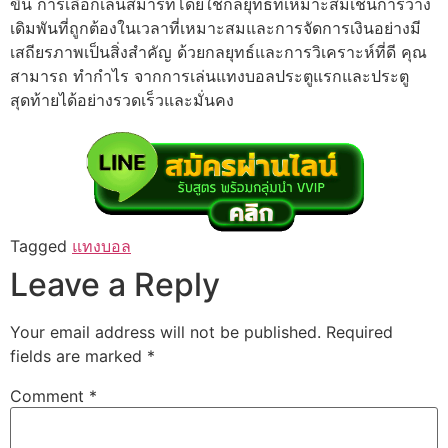
ขึ้น การเลือกเล่นสมาร์ทโดยใช้กลยุทธ์ที่เหมาะสมเช่นการวาง
เดิมพันที่ถูกต้องในเวลาที่เหมาะสมและการจัดการเงินอย่างมี
เสถียรภาพเป็นสิ่งสำคัญ ด้วยกลยุทธ์และการวิเคราะห์ที่ดี คุณ
สามารถ ทำกำไร จากการเล่นแทงบอลประตูแรกและประตู
สุดท้ายได้อย่างรวดเร็วและมั่นคง
Tagged
แทงบอล
Leave a Reply
Your email address will not be published.
Required
fields are marked
*
Comment
*