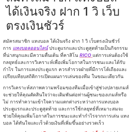
ได้เงินจริง ฝาก 1 วิ เว็บ
ตรงเงินชัวร์
สมัครสมาชิก แทงบอล ได้เงินจริง ฝาก 1 วิ เว็บตรงเงินชัวร์
การ
แทงบอลออนไลน์
ประตูแรกและประตูสุดท้ายเป็นกิจกรรม
ที่น่าสนุกและมีความตื่นเต้น ที่คาสิโน
RICO
แต่การเล่นต้องใช้
กลยุทธ์และการวิเคราะห์เพื่อเพิ่มโอกาสในการชนะและได้รับ
กำไร ในการแทงประตูแรก ควรสำรวจฝ่ายที่มีการโต้เถียงและ
เปรียบเทียบสถิติการเปิดแผนการเล่นของทีม ในขณะเดียวกัน
การวิเคราะห์สภาพความพร้อมของทีมเมื่อเข้าสู่ช่วงปลายเกมส์
จะช่วยให้คุณตัดสินใจว่าจะเดิมพันต่อท่านผู้ชนะของเกมส์หรือ
ไม่ การทำความเข้าใจความแตกต่างระหว่างการแทงบอล
ประตูแรกและประตูสุดท้าย และการใช้กลยุทธ์ที่เหมาะสมจะ
ช่วยให้คุณเพิ่มโอกาสในการชนะและทำกำไรจากการเล่น แทง
บอล ได้ทันใจและเร็วด้วยเงินที่เพิ่มขึ้นอย่างรวดเร็ว