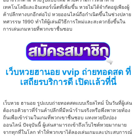
เทคโนโลยีและอินเทอร์เน็ตที่เพิ่มขึ้น หวยไม่ได้จำกัดอยู่เพียงผู้
ค้าปลีกทางบกอีกต่อไป หวยออนไลน์ถือกำเนิดขึ้นในช่วงปลาย
ทศวรรษ 1990 ทำให้ผู้เล่นมีวิธีการใหม่และสะดวกยิ่งขึ้นใน
การเล่นเกมหวยที่พวกเขาชื่นชอบ
เว็บหวยฮานอย vvip ถ่ายทอดสด ที่
เสถียรบริการดี เปิดเเล้วที่นี่
เว็บหวย ฮานอย รูปเเบบถ่ายทอดสดเเบบเรียลไทม์ ป็นวันที่ผู้เล่น
ต้องรอคิวยาวที่ร้านค้าปลีกที่มีหน้าร้านจริงหรือพึ่งพาหวยท้อง
ถิ่นเพื่อเข้าร่วมในเกมที่พวกเขาชื่นชอบ แทงหวยปิงปอง
ออนไลน์ ปัจจุบันนี้ ผู้เล่นสามารถเข้าถึงเว็บไซต์หวยมากมาย
จากทุกที่ในโลก ทำให้พวกเขาได้ลองเล่นเกมและประสบการณ์