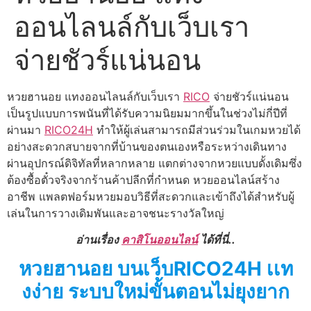
ออนไลนล์กับเว็บเรา
จ่ายชัวร์แน่นอน
หวยฮานอย แทงออนไลนล์กับเว็บเรา
RICO
จ่ายชัวร์แน่นอน
เป็นรูปแบบการพนันที่ได้รับความนิยมมากขึ้นในช่วงไม่กี่ปีที่
ผ่านมา
RICO24H
ทำให้ผู้เล่นสามารถมีส่วนร่วมในเกมหวยได้
อย่างสะดวกสบายจากที่บ้านของตนเองหรือระหว่างเดินทาง
ผ่านอุปกรณ์ดิจิทัลที่หลากหลาย แตกต่างจากหวยแบบดั้งเดิมซึ่ง
ต้องซื้อตั๋วจริงจากร้านค้าปลีกที่กำหนด หวยออนไลน์สร้าง
อาชีพ แพลตฟอร์มหวยมอบวิธีที่สะดวกและเข้าถึงได้สำหรับผู้
เล่นในการวางเดิมพันและอาจชนะรางวัลใหญ่
อ่านเรื่อง
คาสิโนออนไลน์
ได้ที่นี่..
หวยฮานอย บนเว็บRICO24H เเท
งง่าย ระบบใหม่ขั้นตอนไม่ยุงยาก