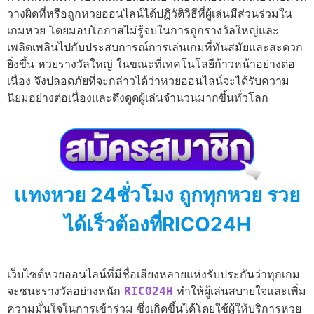
วางผิดที่หรือถูกหวยออนไลน์ได้ปฏิวัติวิธีที่ผู้เล่นมีส่วนร่วมใน
เกมหวย โดยมอบโอกาสไม่รู้จบในการถูกรางวัลใหญ่และ
เพลิดเพลินไปกับประสบการณ์การเล่นเกมที่ทันสมัยและสะดวก
ยิ่งขึ้น หวยรางวัลใหญ่ ในขณะที่เทคโนโลยีก้าวหน้าอย่างต่อ
เนื่อง จึงปลอดภัยที่จะกล่าวได้ว่าหวยออนไลน์จะได้รับความ
นิยมอย่างต่อเนื่องและดึงดูดผู้เล่นจำนวนมากขึ้นทั่วโลก
เเทงหวย 24ชั่วโมง ถูกทุกหวย รวย
ได้เร็วต้องที่RICO24H
เว็บไซต์หวยออนไลน์ที่มีชื่อเสียงหลายแห่งรับประกันว่าทุกเกม
จะชนะรางวัลอย่างหนัก
ทำให้ผู้เล่นสบายใจและเพิ่ม
RICO24H
ความมั่นใจในการเข้าร่วม ซึ่งเกิดขึ้นได้โดยใช้ผู้ให้บริการหวย