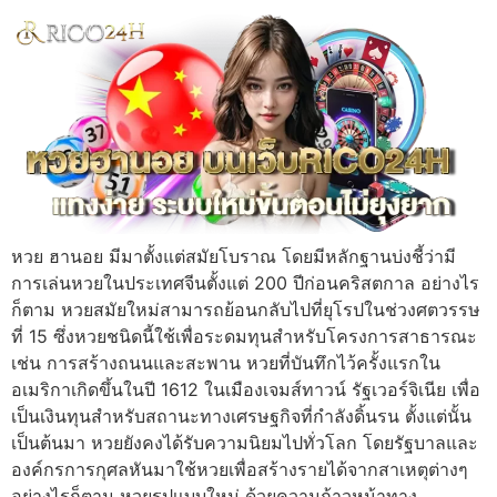
หวย ฮานอย มีมาตั้งแต่สมัยโบราณ โดยมีหลักฐานบ่งชี้ว่ามี
การเล่นหวยในประเทศจีนตั้งแต่ 200 ปีก่อนคริสตกาล อย่างไร
ก็ตาม หวยสมัยใหม่สามารถย้อนกลับไปที่ยุโรปในช่วงศตวรรษ
ที่ 15 ซึ่งหวยชนิดนี้ใช้เพื่อระดมทุนสำหรับโครงการสาธารณะ
เช่น การสร้างถนนและสะพาน หวยที่บันทึกไว้ครั้งแรกใน
อเมริกาเกิดขึ้นในปี 1612 ในเมืองเจมส์ทาวน์ รัฐเวอร์จิเนีย เพื่อ
เป็นเงินทุนสำหรับสถานะทางเศรษฐกิจที่กำลังดิ้นรน ตั้งแต่นั้น
เป็นต้นมา หวยยังคงได้รับความนิยมไปทั่วโลก โดยรัฐบาลและ
องค์กรการกุศลหันมาใช้หวยเพื่อสร้างรายได้จากสาเหตุต่างๆ
อย่างไรก็ตาม หวยรูปเเบบใหม่ ด้วยความก้าวหน้าทาง