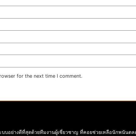
rowser for the next time I comment.
อย่างดีที่สุดด้วยทีมงานผู้เชี่ยวชาญ ที่คอยช่วยเหลือนักพนันตล