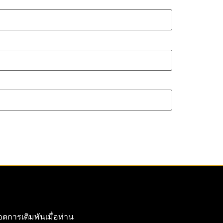
อดการเดิมพันเมื่อท่าน