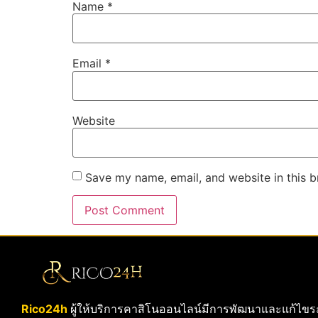
Name
*
Email
*
Website
Save my name, email, and website in this b
Rico24h
ผู้ให้บริการคาสิโนออนไลน์มีการพัฒนาและแก้ไขระบบ